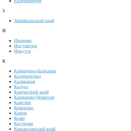
Екатеринбург
З
Забайкальский край
И
Иваново
Ингушетия
Иркутск
К
Кабардино-Балкария
Калининград
Калмыкия
Калуга
Камчатский край
Карачаево-Черкесия
Карелия
Кемерово
Киров
Коми
Кострома
Краснодарский край