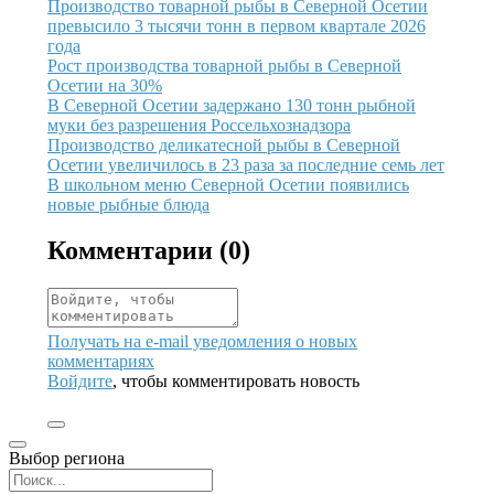
Иллюстрация новости
Производство товарной рыбы в Северной Осетии
превысило 3 тысячи тонн в первом квартале 2026
года
Иллюстрация новости
Рост производства товарной рыбы в Северной
Осетии на 30%
Иллюстрация новости
В Северной Осетии задержано 130 тонн рыбной
муки без разрешения Россельхознадзора
Иллюстрация новости
Производство деликатесной рыбы в Северной
Осетии увеличилось в 23 раза за последние семь лет
Иллюстрация новости
В школьном меню Северной Осетии появились
новые рыбные блюда
Комментарии (
0
)
Получать на e‑mail уведомления о новых
комментариях
Войдите
, чтобы комментировать новость
Выбор региона
Поиск региона