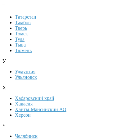
Т
Татарстан
Тамбов
Тверь
Томск
Тула
Тыва
Тюмень
У
Удмуртия
Ульяновск
Х
Хабаровский край
Хакасия
Ханты-Мансийский АО
Херсон
Ч
Челябинск