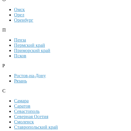
Омск
Орел
Оренбург
П
Пенза
Пермский край
Приморский край
Псков
Р
Ростов-на-Дону
Рязань
С
Самара
Саратов
Севастополь
Северная Осетия
Смоленск
Ставропольский край