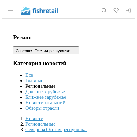
Раздел навигации по сайту fishretail.r
Форелекрадов из Северной Осетии ж
Фильтры
Регион
Северная Осетия республика
Категория новостей
Все
Главные
Региональные
Дальнее зарубежье
Ближнее зарубежье
Новости компаний
Обзоры отрасли
Новости
Разделы
Новости
Региональные
Северная Осетия республика