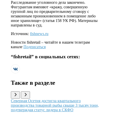
Расследование уголовного дела закончено.
Фигурантам вменяют «кражу, совершенную
группой лиц по предварительному сговору с
незаконным проникновением в помещение либо
иное хранилище» (статья 158 УК РФ). Материалы
направлены в суд.
Источник:
fishnews.ru
Новости
fishretail
– читайте в нашем телеграм
канале
Подписаться
“
fishretail
” в социальных сетях:
Также в разделе
Иллюстрация новости
Северная Осетия достигла квартального
производства товарной рыбы свыше 3 тысяч тонн,
подтверждая статус лидера в СКФО